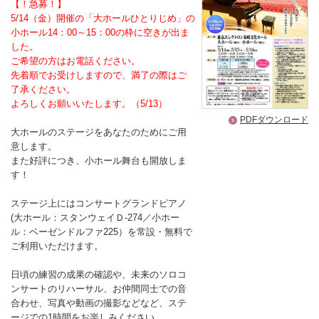
【！急募！】
5/14（金）開催の「大ホールひとりじめ」の
小ホール14：00～15：00の枠に空きが出ま
した。
ご希望の方はお電話ください。
先着順でお受けしますので、満了の際はご
了承ください。
よろしくお願いいたします。（5/13）
PDFダウンロード
大ホールのステージをあなたのためにご用
意します。
また好評につき、小ホール舞台も開放しま
す！
ステージ上にはコンサートグランドピアノ
(大ホール：スタンウェイＤ-274／小ホー
ル：ベーゼンドルファ225）を常設・無料で
ご利用いただけます。
日頃の練習の成果の確認や、未来のソロコ
ンサートのリハーサル、お仲間同士での音
合わせ、写真や動画の撮影などなど、ステ
ージでの1時間をお楽しみください。