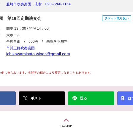
：
韮崎市吹奏楽団 志村 090-7266-7164
団 第16回定期演奏会
チケット取り扱い
：
開場 13：30 / 開演 14：00
：
大ホール
：
全席自由 / 500円 / 未就学児無料
：
市川三郷吹奏楽団
ichikawamisato.winds@gmail.com
い催し物もあります。主催者の都合により変更になることもあります。
ポスト
送る
は