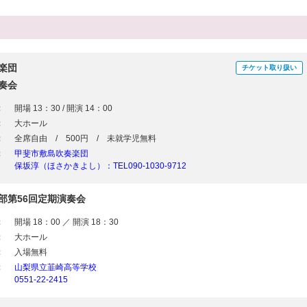
楽団
チケット取り扱い
奏会
：
開場 13：30 / 開演 14：00
：
大ホール
：
全席自由 / 500円 / 未就学児無料
：
甲斐市敷島吹奏楽団
保坂淳（ほさかきよし）：TEL090-1030-9712
部第56回定期演奏会
：
開場 18：00 ／ 開演 18：30
：
大ホール
：
入場無料
：
山梨県立韮崎高等学校
0551-22-2415