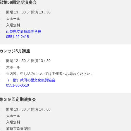
部第56回定期演奏会
：
開場 13：00 ／ 開演 13：30
：
大ホール
：
入場無料
：
山梨県立韮崎高等学校
0551-22-2415
カレッジ5月講座
：
開場 12：30 ／ 開演 13：30
：
大ホール
：
※内容、申し込みについては主催者へお尋ねください。
：
（一財）武田の里文化振興協会
0551-30-0510
第３９回定期演奏会
：
開場 13：30 ／ 開演 14：00
：
大ホール
：
入場無料
：
韮崎市吹奏楽団