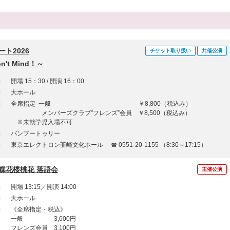
ト2026
チケット取り扱い
共催公演
't Mind！～
：
開場 15：30 / 開演 16：00
：
大ホール
：
全席指定 一般 ￥8,800（税込み）
メンバーズクラブ”フレンズ”会員 ￥8,500（税込み）
※未就学児入場不可
：
バンブートゥリー
：
東京エレクトロン韮崎文化ホール ☎ 0551-20-1155 （8:30～17:15）
蝶花楼桃花 落語会
主催公演
：
開場 13:15／開演 14:00
：
大ホール
：
《全席指定・税込》
一般 3,600円
フレンズ会員 3,100円