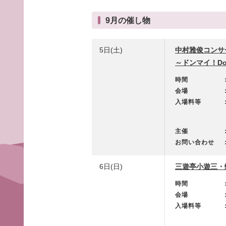
9月の催し物
5日(土)
中村雅俊コンサー
～ドンマイ！Don
時間
会場
入場料等
主催
お問い合わせ
6日(日)
三遊亭小遊三・
時間
会場
入場料等