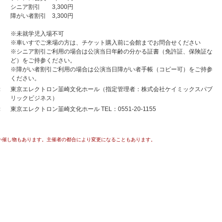
シニア割引 3,300円
障がい者割引 3,300円
※未就学児入場不可
※車いすでご来場の方は、チケット購入前に会館までお問合せください
※シニア割引ご利用の場合は公演当日年齢の分かる証書（免許証、保険証な
ど）をご持参ください。
※障がい者割引ご利用の場合は公演当日障がい者手帳（コピー可）をご持参
ください。
：
東京エレクトロン韮崎文化ホール（指定管理者：株式会社ケイミックスパブ
リックビジネス）
：
東京エレクトロン韮崎文化ホール TEL：0551-20-1155
い催し物もあります。主催者の都合により変更になることもあります。