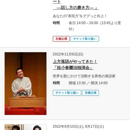
ート
―話し方の磨き方― 」
あなたの”表現力”をググっと向上！
時間
各日 14:00～16:00（13:45より受
付）
主催公演
チケット取り扱い
2022年11月6日(日)
上方落語がやってきた！
「桂小春團治独演会」
世界を股にかけて活動する異色の落語家
時間
開場 13:30 ／ 開演 14:00
チケット取り扱い
共催公演
2022年9月10日(土), 9月17日(土)