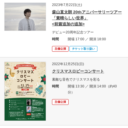
2023年7月22日(土)
森山直太朗 20thアニバーサリーツアー
「素晴らしい世界」
<前篇追加の追加>
デビュー20周年記念ツアー
時間
開場 17:00 ／ 開演 18:00
主催公演
チケット取り扱い
2022年12月25日(日)
クリスマスロビーコンサート
素敵な音色でクリスマスを彩る
時間
開場 13:30 ／ 開演 14:00（約40
分）
主催公演