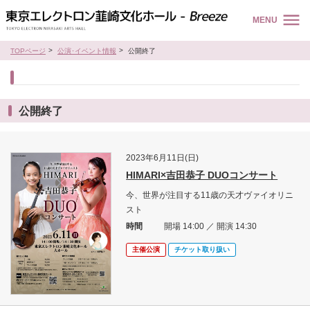
MENU
TOPページ
公演･イベント情報
公開終了
公開終了
2023年6月11日(日)
HIMARI×吉田恭子 DUOコンサート
今、世界が注目する11歳の天才ヴァイオリニ
スト
時間
開場 14:00 ／ 開演 14:30
主催公演
チケット取り扱い