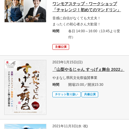
ワンモアステップ・ワークショップ
「チャレンジ！初めてのマンドリン」
音感に自信がなくても大丈夫！
まったくの初心者さん大歓迎！
時間
各日 14:00～16:00（13:45より受
付）
主催公演
2023年1月15日(日)
「山梨やるじゃん すっげぇ舞台 2022」
やまなし県民文化祭協賛事業
時間
開場15:00／開演15:30
チケット取り扱い
共催公演
2021年11月3日(水･祝)