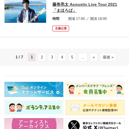
藤巻亮太 Acoustic Live Tour 2021
「まほろば」
時間
開場 17:00 ／ 開演 18:00
主催公演
1 / 7
1
2
3
4
5
...
»
最後 »