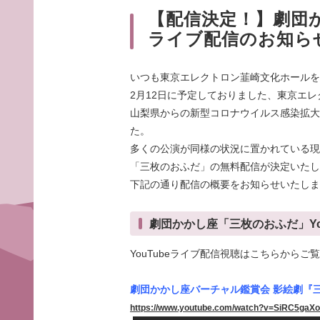
【配信決定！】劇団か
ライブ配信のお知ら
いつも東京エレクトロン韮崎文化ホールを
2月12日に予定しておりました、東京エ
山梨県からの新型コロナウイルス感染拡大
た。
多くの公演が同様の状況に置かれている現状
「三枚のおふだ」の無料配信が決定いたし
下記の通り配信の概要をお知らせいたしま
劇団かかし座「三枚のおふだ」Yo
YouTubeライブ配信視聴はこちらからご
劇団かかし座バーチャル鑑賞会 影絵劇『
https://www.youtube.com/watch?v=SiRC5gaX