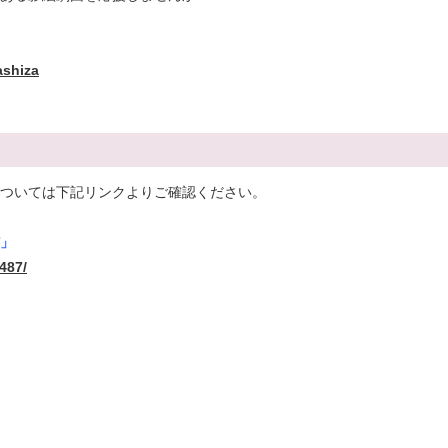
ashiza
ついては下記リンクよりご確認ください。
」
487/